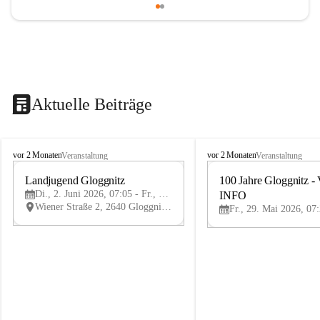
Aktuelle Beiträge
B
B
vor 2 Monaten
vor 2 Monaten
Veranstaltung
Veranstaltung
ü
ü
r
Landjugend Gloggnitz
r
100 Jahre Gloggnitz - 
2
g
g
Di., 2. Juni 2026, 07:05 - Fr., 5. Juni 2026, 19:05
INFO
JUN
-
-
Wiener Straße 2, 2640 Gloggnitz, AUT
V
V
ö
ö
s
s
t
t
e
e
n
n
h
h
o
o