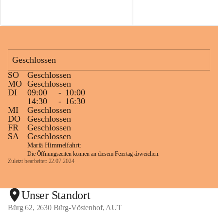
f
f
Geschlossen
SO
Geschlossen
MO
Geschlossen
DI
09:00
-
10:00
14:30
-
16:30
MI
Geschlossen
DO
Geschlossen
FR
Geschlossen
SA
Geschlossen
Mariä Himmelfahrt:
Die Öffnungszeiten können an diesem Feiertag abweichen.
Zuletzt bearbeitet: 22.07.2024
Unser Standort
Bürg 62, 2630 Bürg-Vöstenhof, AUT