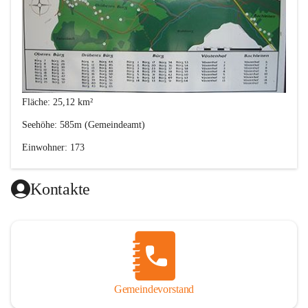
Fläche: 25,12 km²
Seehöhe: 585m (Gemeindeamt)
Einwohner: 173
Postleitzahl: 2630
Kontakte
Von den Anfängen bis 1848
Gemeindevorstand
Im 12. Jahrhunder besiedelten Bayern und Franken das heutige 