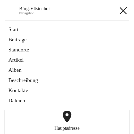
Bürg-Vöstenhof
Navigation
Bürg-Vöstenhof
Start
Beiträge
öffnet
Amtstafel
Standorte
in
Externe Webseite
neuem
Artikel
Tab
öffnet
Bürgerservice
in
Externe Webseite
Alben
neuem
Tab
Beschreibung
+2
Kontakte
Dateien
Hauptadresse