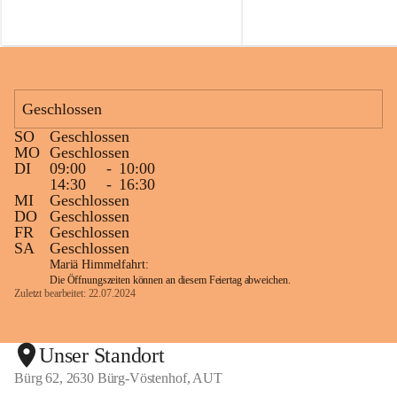
f
f
Geschlossen
SO
Geschlossen
MO
Geschlossen
DI
09:00
-
10:00
14:30
-
16:30
MI
Geschlossen
DO
Geschlossen
FR
Geschlossen
SA
Geschlossen
Mariä Himmelfahrt:
Die Öffnungszeiten können an diesem Feiertag abweichen.
Zuletzt bearbeitet: 22.07.2024
Unser Standort
Bürg 62, 2630 Bürg-Vöstenhof, AUT