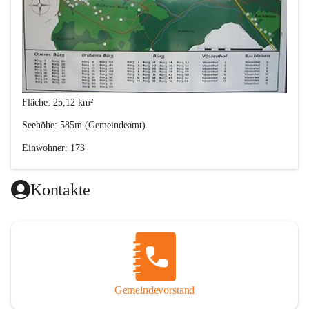
Fläche: 25,12 km²
Seehöhe: 585m (Gemeindeamt)
Einwohner: 173
Postleitzahl: 2630
Kontakte
Von den Anfängen bis 1848
Gemeindevorstand
Im 12. Jahrhunder besiedelten Bayern und Franken das heutige 