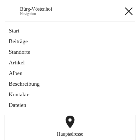
Bürg-Vöstenhof
Navigation
Bürg-Vöstenhof
Start
Beiträge
öffnet
Amtstafel
Standorte
in
Externe Webseite
neuem
Artikel
Tab
öffnet
Bürgerservice
in
Externe Webseite
Alben
neuem
Tab
Beschreibung
+2
Kontakte
Dateien
Hauptadresse