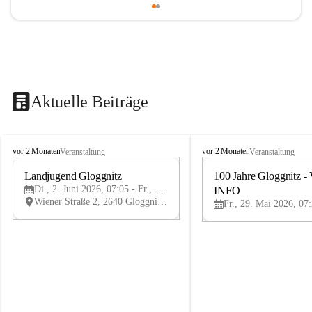
Aktuelle Beiträge
B
B
vor 2 Monaten
vor 2 Monaten
Veranstaltung
Veranstaltung
ü
ü
r
Landjugend Gloggnitz
r
100 Jahre Gloggnitz - 
2
g
g
Di., 2. Juni 2026, 07:05 - Fr., 5. Juni 2026, 19:05
INFO
JUN
-
-
Wiener Straße 2, 2640 Gloggnitz, AUT
V
V
ö
ö
s
s
t
t
e
e
n
n
h
h
o
o