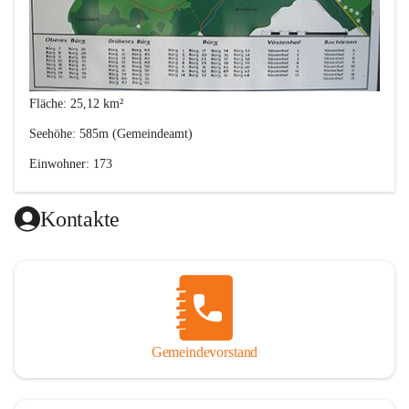
Fläche: 25,12 km²
Seehöhe: 585m (Gemeindeamt)
Einwohner: 173
Postleitzahl: 2630
Kontakte
Von den Anfängen bis 1848
Gemeindevorstand
Im 12. Jahrhunder besiedelten Bayern und Franken das heutige 
Gemeindegebiet von Bürg-Vöstenhof. Ihre Behausung errichteten 
sie damals aus Holz. Gemauerte Wohnräume entstanden erst ab 