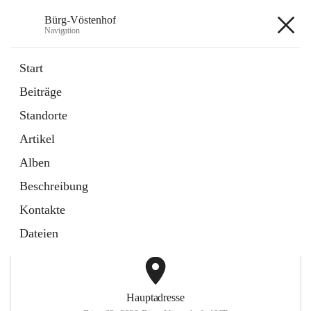
Bürg-Vöstenhof
Navigation
Bürg-Vöstenhof
Start
Beiträge
öffnet
Amtstafel
Standorte
in
Externe Webseite
neuem
Artikel
Tab
öffnet
Bürgerservice
in
Externe Webseite
Alben
neuem
Tab
Beschreibung
+2
Kontakte
Dateien
Hauptadresse