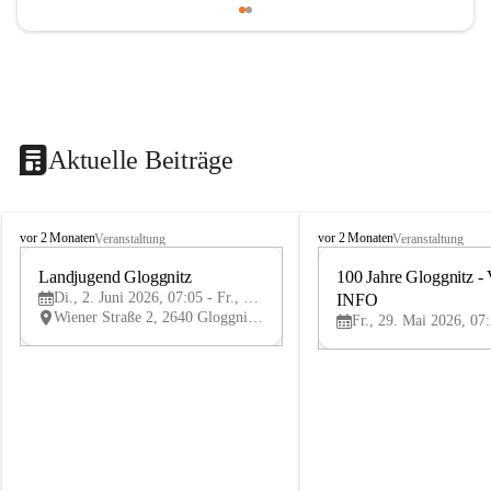
Aktuelle Beiträge
B
B
vor 2 Monaten
vor 2 Monaten
Veranstaltung
Veranstaltung
ü
ü
r
Landjugend Gloggnitz
r
100 Jahre Gloggnitz - 
2
g
g
Di., 2. Juni 2026, 07:05 - Fr., 5. Juni 2026, 19:05
INFO
JUN
-
-
Wiener Straße 2, 2640 Gloggnitz, AUT
V
V
ö
ö
s
s
t
t
e
e
n
n
h
h
o
o