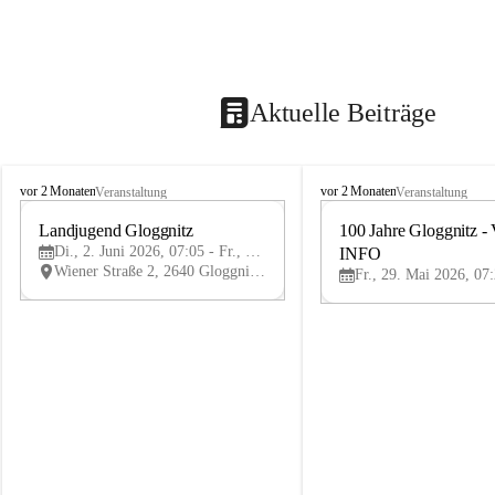
Aktuelle Beiträge
B
B
vor 2 Monaten
vor 2 Monaten
Veranstaltung
Veranstaltung
ü
ü
r
Landjugend Gloggnitz
r
100 Jahre Gloggnitz - 
2
g
g
Di., 2. Juni 2026, 07:05 - Fr., 5. Juni 2026, 19:05
INFO
JUN
-
-
Wiener Straße 2, 2640 Gloggnitz, AUT
V
V
ö
ö
s
s
t
t
e
e
n
n
h
h
o
o
f
f