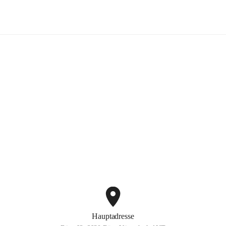
Bürg-Vöstenhof
+2
Hauptadresse