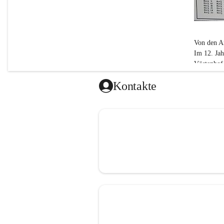
Von den A
Im 12. Ja
Vöstenhof.
ab dem 15.
Kontakte
1848 bis 
Bei der Fe
Katastralg
errichtete
Der Name 
(Schloss) a
Der Name 
1938-194
Nach der 
Bürgermeis
der Niede
1945 bis h