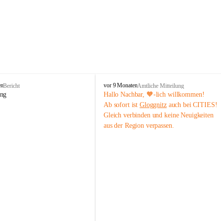
B
en
vor 9 Monaten
Bericht
Amtliche Mitteilung
ü
ung
Hallo Nachbar, 🧡-lich willkommen!
r
Ab sofort ist 
Gloggnitz
 auch bei CITIES! 
g
Gleich verbinden und keine Neuigkeiten 
-
aus der Region verpassen.
V
ö
s
t
e
n
h
o
f