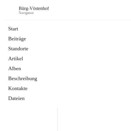
Bürg-Vöstenhof
Navigation
Start
Beiträge
öffnet
Amtstafel
Standorte
in
Externe Webseite
neuem
Artikel
Tab
öffnet
Bürgerservice
in
Externe Webseite
Alben
neuem
Tab
Beschreibung
Kontakte
Dateien