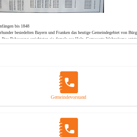
nfängen bis 1848
hrhunder besiedelten Bayern und Franken das heutige Gemeindegebiet von Bürg
 Ihre Behausung errichteten sie damals aus Holz. Gemauerte Wohnräume entsta
 Jahrhundert. Die Siedler waren bereits damals Katholiker.
1938
stlegung der Grenzen für die politische Gemeinde Vöstenhof kam man überein, 
emeinde Vöstenhof und die Rotte Bürg ein Gemeindegebiet bilden sollen. In de
n Gemeinde Vöstenhof gab es 29 Häuser in denen 166 Personen lebten.
Vöstenhof wird vom Wort Festen Hof (Der "Feste Hof"), einem Herrschaftsbes
bgeleitet.
Bürg "Birg-Pirg" bedeutet soviel wie Gebirge.
Gemeindevorstand
5
Machtergreifung durch die Nationalsozialisten am 12. März 1938 wurde Ende 1
ter Mies wegen politischer Unzuverlässigkeit seines Amtes enthoben. Die Gaul
rdonau gab ihre Zustimmung zur Vereinigung mit der Gemeinde Sieding.
eute