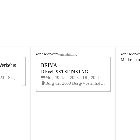
B
B
vor 6 Monaten
vor 8 Monat
Veranstaltung
ü
ü
Mülltrenn
Verkehrs-
r
BRIMA - 
r
29
19
g
g
BEWUSSTSEINSTAG
MAI
JAN
-
-
Fr., 29. Mai 2026, 07:20 - So., 21. Juni 2026, 21:00
Mo., 19. Jan. 2026 - Di., 20. Jan. 2026
V
V
Bürg 62, 2630 Bürg-Vöstenhof, AUT
ö
ö
s
s
t
t
e
e
n
n
h
h
o
o
f
f