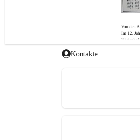
Von den A
Im 12. Ja
Vöstenhof.
ab dem 15.
Kontakte
1848 bis 
Bei der Fe
Katastralg
errichtete
Der Name 
(Schloss) a
Der Name 
1938-194
Nach der 
Bürgermeis
der Niede
1945 bis h