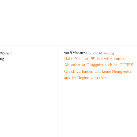
B
en
vor 9 Monaten
Bericht
Amtliche Mitteilung
ü
ung
Hallo Nachbar, 🧡-lich willkommen!
r
Ab sofort ist 
Gloggnitz
 auch bei CITIES! 
g
Gleich verbinden und keine Neuigkeiten 
-
aus der Region verpassen.
V
ö
s
t
e
n
h
o
f