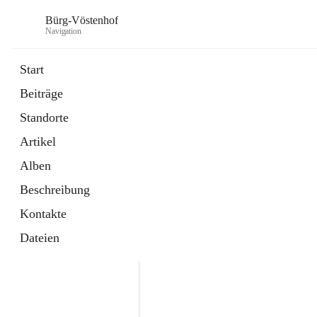
Bürg-Vöstenhof
Navigation
Start
Beiträge
öffnet
Amtstafel
Standorte
in
Externe Webseite
neuem
Artikel
Tab
öffnet
Bürgerservice
in
Externe Webseite
Alben
neuem
Tab
Beschreibung
Kontakte
Dateien