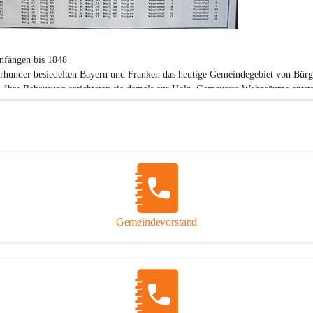
nfängen bis 1848
hrhunder besiedelten Bayern und Franken das heutige Gemeindegebiet von Bürg
 Ihre Behausung errichteten sie damals aus Holz. Gemauerte Wohnräume entsta
 Jahrhundert. Die Siedler waren bereits damals Katholiker.
1938
stlegung der Grenzen für die politische Gemeinde Vöstenhof kam man überein, 
emeinde Vöstenhof und die Rotte Bürg ein Gemeindegebiet bilden sollen. In de
n Gemeinde Vöstenhof gab es 29 Häuser in denen 166 Personen lebten.
Vöstenhof wird vom Wort Festen Hof (Der "Feste Hof"), einem Herrschaftsbes
bgeleitet.
Bürg "Birg-Pirg" bedeutet soviel wie Gebirge.
Gemeindevorstand
5
Machtergreifung durch die Nationalsozialisten am 12. März 1938 wurde Ende 1
ter Mies wegen politischer Unzuverlässigkeit seines Amtes enthoben. Die Gaul
rdonau gab ihre Zustimmung zur Vereinigung mit der Gemeinde Sieding.
eute