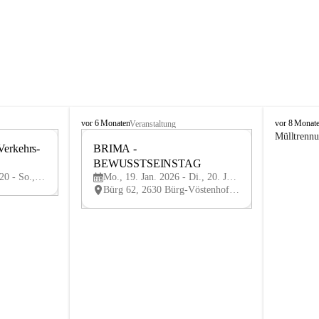
B
B
vor 6 Monaten
vor 8 Monat
Veranstaltung
ü
ü
Mülltrenn
Verkehrs-
r
BRIMA - 
r
29
19
g
g
BEWUSSTSEINSTAG
MAI
JAN
-
-
Fr., 29. Mai 2026, 07:20 - So., 21. Juni 2026, 21:00
Mo., 19. Jan. 2026 - Di., 20. Jan. 2026
V
V
Bürg 62, 2630 Bürg-Vöstenhof, AUT
ö
ö
s
s
t
t
e
e
n
n
h
h
o
o
f
f