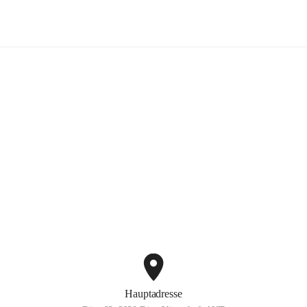
Bürg-Vöstenhof
+2
Hauptadresse