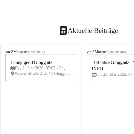
Aktuelle Beiträge
B
B
vor 2 Monaten
vor 2 Monaten
Veranstaltung
Veranstaltung
ü
ü
r
Landjugend Gloggnitz
r
100 Jahre Gloggnitz - 
2
g
g
Di., 2. Juni 2026, 07:05 - Fr., 5. Juni 2026, 19:05
INFO
JUN
-
-
Wiener Straße 2, 2640 Gloggnitz, AUT
V
V
ö
ö
s
s
t
t
e
e
n
n
h
h
o
o
f
f