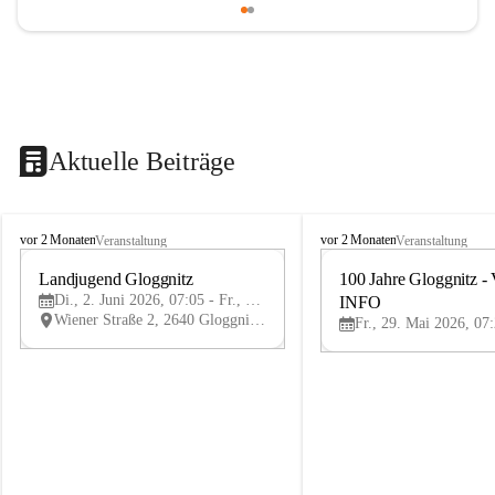
Aktuelle Beiträge
B
B
vor 2 Monaten
vor 2 Monaten
Veranstaltung
Veranstaltung
ü
ü
r
Landjugend Gloggnitz
r
100 Jahre Gloggnitz - 
2
g
g
Di., 2. Juni 2026, 07:05 - Fr., 5. Juni 2026, 19:05
INFO
JUN
-
-
Wiener Straße 2, 2640 Gloggnitz, AUT
V
V
ö
ö
s
s
t
t
e
e
n
n
h
h
o
o