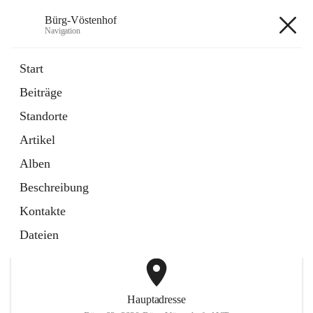
Bürg-Vöstenhof
Navigation
Bürg-Vöstenhof
Start
Beiträge
öffnet
Amtstafel
Standorte
in
Externe Webseite
neuem
Artikel
Tab
öffnet
Bürgerservice
in
Externe Webseite
Alben
neuem
Tab
Beschreibung
+2
Kontakte
Dateien
Hauptadresse