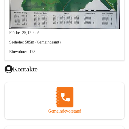
Fläche: 25,12 km²
Seehöhe: 585m (Gemeindeamt)
Einwohner: 173
Postleitzahl: 2630
Kontakte
Von den Anfängen bis 1848
Gemeindevorstand
Im 12. Jahrhunder besiedelten Bayern und Franken das heutige 
Gemeindegebiet von Bürg-Vöstenhof. Ihre Behausung errichteten 
sie damals aus Holz. Gemauerte Wohnräume entstanden erst ab 