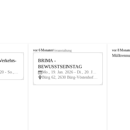
B
B
vor 6 Monaten
vor 8 Monat
Veranstaltung
ü
ü
Mülltrenn
Verkehrs-
r
BRIMA - 
r
29
19
g
g
BEWUSSTSEINSTAG
MAI
JAN
-
-
Fr., 29. Mai 2026, 07:20 - So., 21. Juni 2026, 21:00
Mo., 19. Jan. 2026 - Di., 20. Jan. 2026
V
V
Bürg 62, 2630 Bürg-Vöstenhof, AUT
ö
ö
s
s
t
t
e
e
n
n
h
h
o
o
f
f