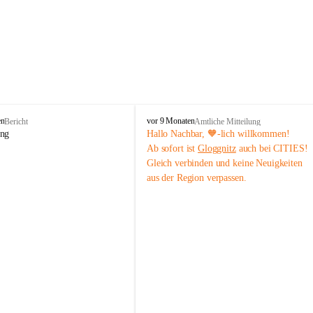
B
en
vor 9 Monaten
Bericht
Amtliche Mitteilung
ü
ung
Hallo Nachbar, 🧡-lich willkommen!
r
Ab sofort ist 
Gloggnitz
 auch bei CITIES! 
g
Gleich verbinden und keine Neuigkeiten 
-
aus der Region verpassen.
V
ö
s
t
e
n
h
o
f