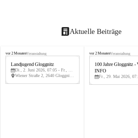
Aktuelle Beiträge
B
B
vor 2 Monaten
vor 2 Monaten
Veranstaltung
Veranstaltung
ü
ü
r
Landjugend Gloggnitz
r
100 Jahre Gloggnitz - 
2
g
g
Di., 2. Juni 2026, 07:05 - Fr., 5. Juni 2026, 19:05
INFO
JUN
-
-
Wiener Straße 2, 2640 Gloggnitz, AUT
V
V
ö
ö
s
s
t
t
e
e
n
n
h
h
o
o
f
f