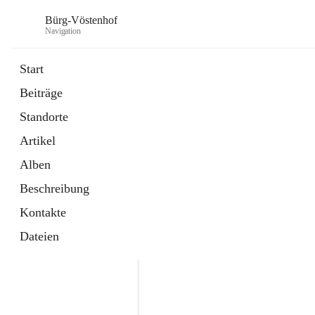
Bürg-Vöstenhof
Navigation
Start
Beiträge
öffnet
Amtstafel
Standorte
in
Externe Webseite
neuem
Artikel
Tab
öffnet
Bürgerservice
in
Externe Webseite
Alben
neuem
Tab
Beschreibung
Kontakte
Dateien