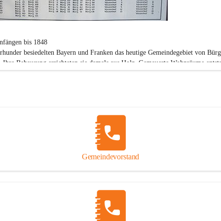
nfängen bis 1848
hrhunder besiedelten Bayern und Franken das heutige Gemeindegebiet von Bürg
 Ihre Behausung errichteten sie damals aus Holz. Gemauerte Wohnräume entsta
 Jahrhundert. Die Siedler waren bereits damals Katholiker.
1938
stlegung der Grenzen für die politische Gemeinde Vöstenhof kam man überein, 
emeinde Vöstenhof und die Rotte Bürg ein Gemeindegebiet bilden sollen. In de
n Gemeinde Vöstenhof gab es 29 Häuser in denen 166 Personen lebten.
Vöstenhof wird vom Wort Festen Hof (Der "Feste Hof"), einem Herrschaftsbes
bgeleitet.
Bürg "Birg-Pirg" bedeutet soviel wie Gebirge.
Gemeindevorstand
5
Machtergreifung durch die Nationalsozialisten am 12. März 1938 wurde Ende 1
ter Mies wegen politischer Unzuverlässigkeit seines Amtes enthoben. Die Gaul
rdonau gab ihre Zustimmung zur Vereinigung mit der Gemeinde Sieding.
eute