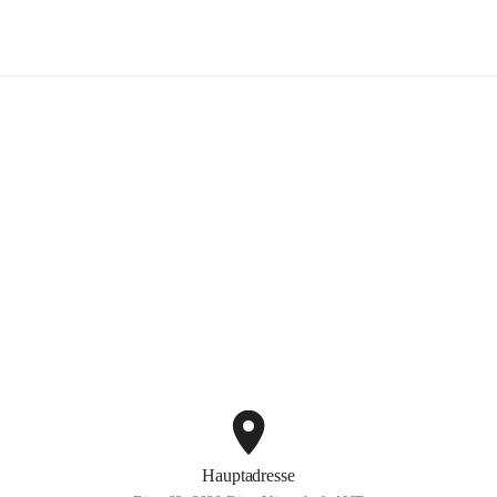
Bürg-Vöstenhof
+2
Hauptadresse