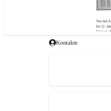
Von den A
Im 12. Ja
Vöstenhof.
ab dem 15.
Kontakte
1848 bis 
Bei der Fe
Katastralg
errichtete
Der Name 
(Schloss) a
Der Name 
1938-194
Nach der 
Bürgermeis
der Niede
1945 bis h