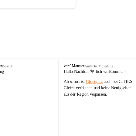
B
en
vor 9 Monaten
Bericht
Amtliche Mitteilung
ü
ung
Hallo Nachbar, 🧡-lich willkommen!
r
Ab sofort ist 
Gloggnitz
 auch bei CITIES! 
g
-
Gleich verbinden und keine Neuigkeiten 
V
aus der Region verpassen.
ö
s
t
e
n
h
o