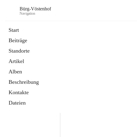
Bürg-Vöstenhof
Navigation
Start
Beiträge
öffnet
Amtstafel
Standorte
in
Externe Webseite
neuem
Artikel
Tab
öffnet
Bürgerservice
in
Externe Webseite
Alben
neuem
Tab
Beschreibung
Kontakte
Dateien