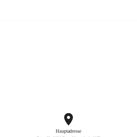
Bürg-Vöstenhof
+2
Hauptadresse