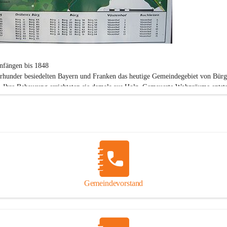
nfängen bis 1848
hrhunder besiedelten Bayern und Franken das heutige Gemeindegebiet von Bürg
 Ihre Behausung errichteten sie damals aus Holz. Gemauerte Wohnräume entsta
 Jahrhundert. Die Siedler waren bereits damals Katholiker.
1938
stlegung der Grenzen für die politische Gemeinde Vöstenhof kam man überein, 
emeinde Vöstenhof und die Rotte Bürg ein Gemeindegebiet bilden sollen. In de
n Gemeinde Vöstenhof gab es 29 Häuser in denen 166 Personen lebten.
Vöstenhof wird vom Wort Festen Hof (Der "Feste Hof"), einem Herrschaftsbes
bgeleitet.
Bürg "Birg-Pirg" bedeutet soviel wie Gebirge.
Gemeindevorstand
5
Machtergreifung durch die Nationalsozialisten am 12. März 1938 wurde Ende 1
ter Mies wegen politischer Unzuverlässigkeit seines Amtes enthoben. Die Gaul
rdonau gab ihre Zustimmung zur Vereinigung mit der Gemeinde Sieding.