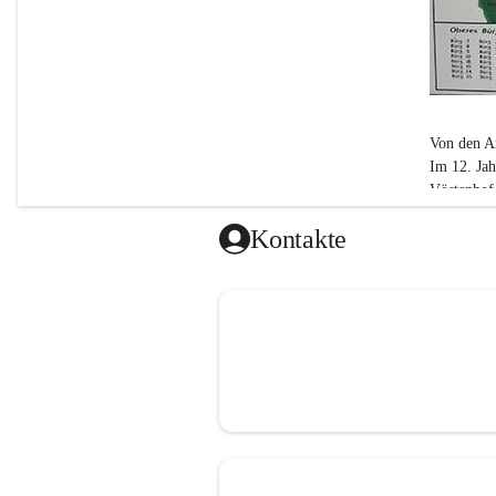
Von den A
Im 12. Ja
Vöstenhof.
ab dem 15.
Kontakte
1848 bis 
Bei der Fe
Katastralg
errichtete
Der Name 
(Schloss) a
Der Name 
1938-194
Nach der 
Bürgermeis
der Niede