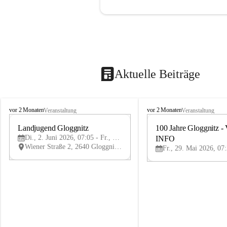
Aktuelle Beiträge
B
B
vor 2 Monaten
vor 2 Monaten
Veranstaltung
Veranstaltung
ü
ü
r
Landjugend Gloggnitz
r
100 Jahre Gloggnitz - 
2
g
g
Di., 2. Juni 2026, 07:05 - Fr., 5. Juni 2026, 19:05
INFO
JUN
-
-
Wiener Straße 2, 2640 Gloggnitz, AUT
V
V
ö
ö
s
s
t
t
e
e
n
n
h
h
o
o