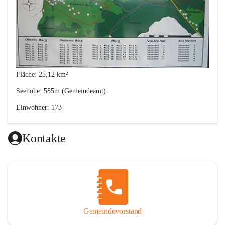
Fläche: 25,12 km²
Seehöhe: 585m (Gemeindeamt)
Einwohner: 173
Postleitzahl: 2630
Kontakte
Von den Anfängen bis 1848
Gemeindevorstand
Im 12. Jahrhunder besiedelten Bayern und Franken das heutige 