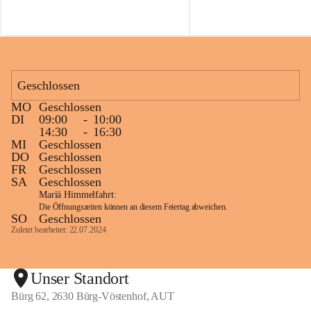
f
f
Geschlossen
MO
Geschlossen
DI
09:00
-
10:00
14:30
-
16:30
MI
Geschlossen
DO
Geschlossen
FR
Geschlossen
SA
Geschlossen
Mariä Himmelfahrt:
Die Öffnungszeiten können an diesem Feiertag abweichen.
SO
Geschlossen
Zuletzt bearbeitet: 22.07.2024
Unser Standort
Bürg 62, 2630 Bürg-Vöstenhof, AUT