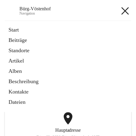
Bürg-Vöstenhof
Navigation
Bürg-Vöstenhof
Start
Beiträge
öffnet
Amtstafel
Standorte
in
Externe Webseite
neuem
Artikel
Tab
öffnet
Bürgerservice
in
Externe Webseite
Alben
neuem
Tab
Beschreibung
+2
Kontakte
Dateien
Hauptadresse