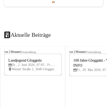
Aktuelle Beiträge
B
B
vor 2 Monaten
vor 2 Monaten
Veranstaltung
Veranstaltung
ü
ü
r
Landjugend Gloggnitz
r
100 Jahre Gloggnitz - 
2
g
g
Di., 2. Juni 2026, 07:05 - Fr., 5. Juni 2026, 19:05
INFO
JUN
-
-
Wiener Straße 2, 2640 Gloggnitz, AUT
V
V
ö
ö
s
s
t
t
e
e
n
n
h
h
o
o