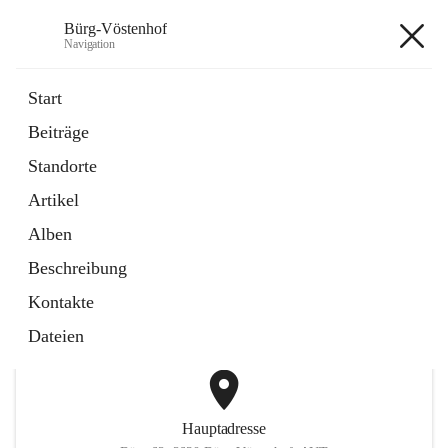
Bürg-Vöstenhof
Navigation
Bürg-Vöstenhof
Start
Beiträge
öffnet
Amtstafel
Standorte
in
Externe Webseite
neuem
Artikel
Tab
öffnet
Bürgerservice
in
Externe Webseite
Alben
neuem
Tab
Beschreibung
+2
Kontakte
Dateien
Hauptadresse