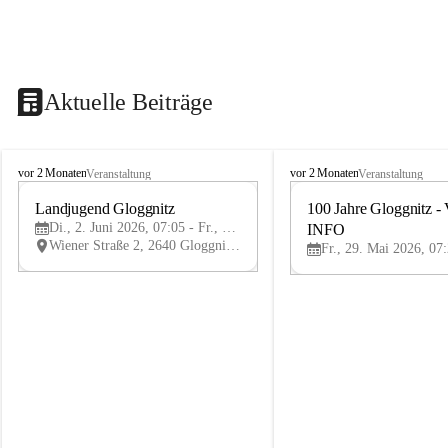
Aktuelle Beiträge
B
B
vor 2 Monaten
vor 2 Monaten
Veranstaltung
Veranstaltung
ü
ü
r
Landjugend Gloggnitz
r
100 Jahre Gloggnitz - 
2
g
g
Di., 2. Juni 2026, 07:05 - Fr., 5. Juni 2026, 19:05
INFO
JUN
-
-
Wiener Straße 2, 2640 Gloggnitz, AUT
V
V
ö
ö
s
s
t
t
e
e
n
n
h
h
o
o
f
f