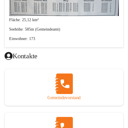
Fläche: 25,12 km²
Seehöhe: 585m (Gemeindeamt)
Einwohner: 173
Postleitzahl: 2630
Kontakte
Von den Anfängen bis 1848
Gemeindevorstand
Im 12. Jahrhunder besiedelten Bayern und Franken das heutige 
Gemeindegebiet von Bürg-Vöstenhof. Ihre Behausung errichteten 
sie damals aus Holz. Gemauerte Wohnräume entstanden erst ab 
dem 15. Jahrhundert. Die Siedler waren bereits damals Katholiker.